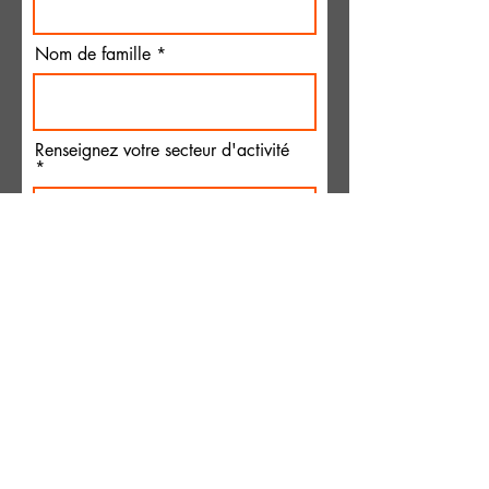
Nom de famille
Renseignez votre secteur d'activité
Société
J’accepte les termes et
conditions
Voir les
conditions d'utilisation
S'abonner