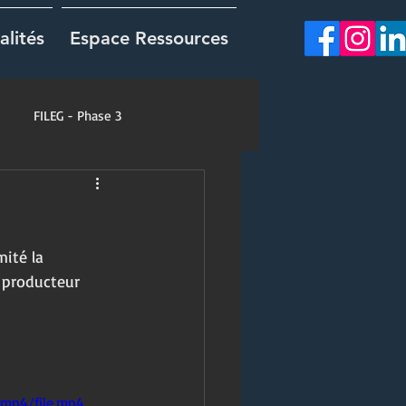
alités
Espace Ressources
FILEG - Phase 3
ité la 
n producteur 
mp4/file.mp4