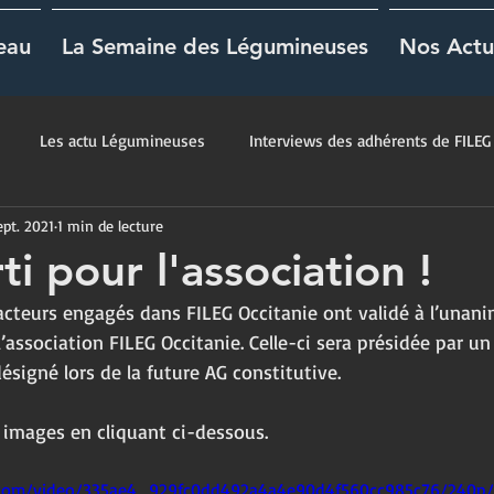
eau
La Semaine des Légumineuses
Nos Actu
Les actu Légumineuses
Interviews des adhérents de FILEG
ept. 2021
1 min de lecture
ti pour l'association !
acteurs engagés dans FILEG Occitanie ont validé à l’unanim
l’association FILEG Occitanie. Celle-ci sera présidée par u
ésigné lors de la future AG constitutive.
n images en cliquant ci-dessous.
ic.com/video/335ae4_929fc0dd492a4a4e90d4f560cc985c76/240p/